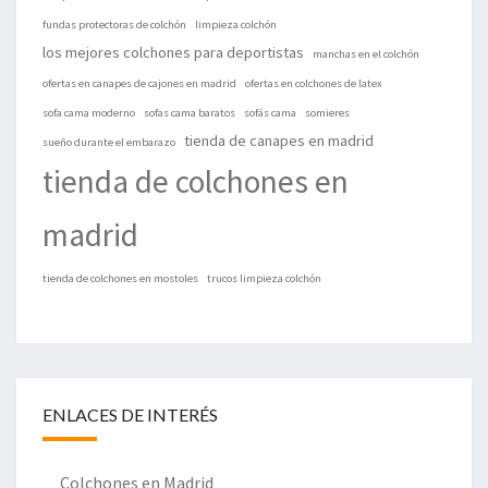
fundas protectoras de colchón
limpieza colchón
los mejores colchones para deportistas
manchas en el colchón
ofertas en canapes de cajones en madrid
ofertas en colchones de latex
sofa cama moderno
sofas cama baratos
sofás cama
somieres
tienda de canapes en madrid
sueño durante el embarazo
tienda de colchones en
madrid
tienda de colchones en mostoles
trucos limpieza colchón
ENLACES DE INTERÉS
Colchones en Madrid