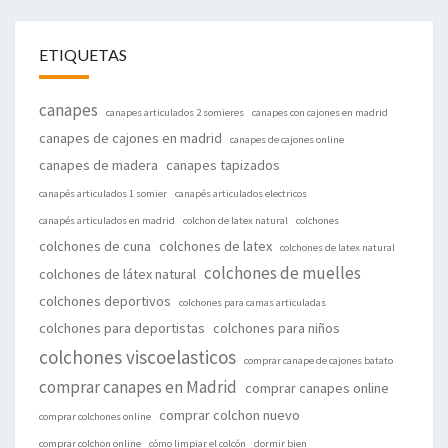
ETIQUETAS
canapes
canapes articulados 2 somieres
canapes con cajones en madrid
canapes de cajones en madrid
canapes de cajones online
canapes de madera
canapes tapizados
canapés articulados 1 somier
canapés articulados electricos
canapés articulados en madrid
colchon de latex natural
colchones
colchones de cuna
colchones de latex
colchones de latex natural
colchones de muelles
colchones de látex natural
colchones deportivos
colchones para camas articuladas
colchones para deportistas
colchones para niños
colchones viscoelasticos
comprar canape de cajones batato
comprar canapes en Madrid
comprar canapes online
comprar colchon nuevo
comprar colchones online
comprar colchon online
cómo limpiar el colcón
dormir bien