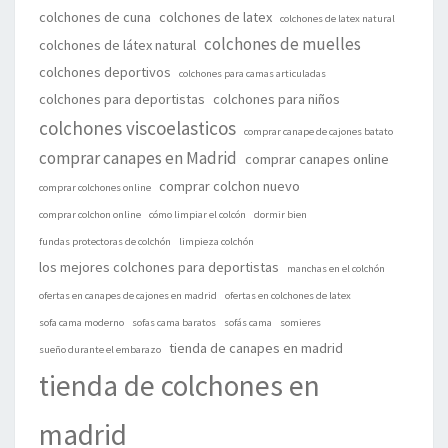
colchones de cuna
colchones de latex
colchones de latex natural
colchones de muelles
colchones de látex natural
colchones deportivos
colchones para camas articuladas
colchones para deportistas
colchones para niños
colchones viscoelasticos
comprar canape de cajones batato
comprar canapes en Madrid
comprar canapes online
comprar colchon nuevo
comprar colchones online
comprar colchon online
cómo limpiar el colcón
dormir bien
fundas protectoras de colchón
limpieza colchón
los mejores colchones para deportistas
manchas en el colchón
ofertas en canapes de cajones en madrid
ofertas en colchones de latex
sofa cama moderno
sofas cama baratos
sofás cama
somieres
tienda de canapes en madrid
sueño durante el embarazo
tienda de colchones en
madrid