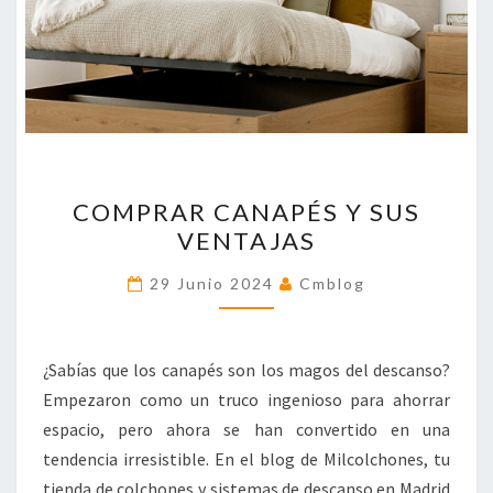
COMPRAR
COMPRAR CANAPÉS Y SUS
CANAPÉS
VENTAJAS
Y
SUS
29 Junio 2024
Cmblog
VENTAJAS
¿Sabías que los canapés son los magos del descanso?
Empezaron como un truco ingenioso para ahorrar
espacio, pero ahora se han convertido en una
tendencia irresistible. En el blog de Milcolchones, tu
tienda de colchones y sistemas de descanso en Madrid