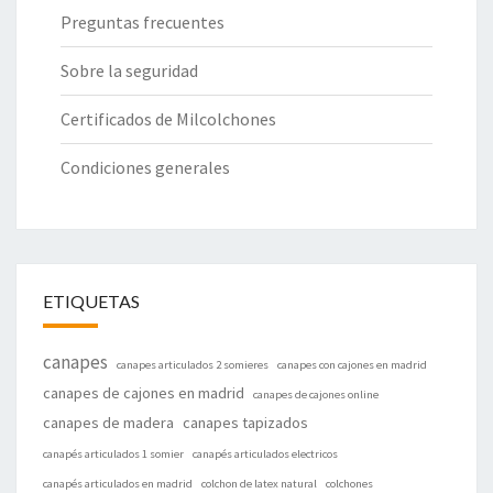
Preguntas frecuentes
Sobre la seguridad
Certificados de Milcolchones
Condiciones generales
ETIQUETAS
canapes
canapes articulados 2 somieres
canapes con cajones en madrid
canapes de cajones en madrid
canapes de cajones online
canapes de madera
canapes tapizados
canapés articulados 1 somier
canapés articulados electricos
canapés articulados en madrid
colchon de latex natural
colchones