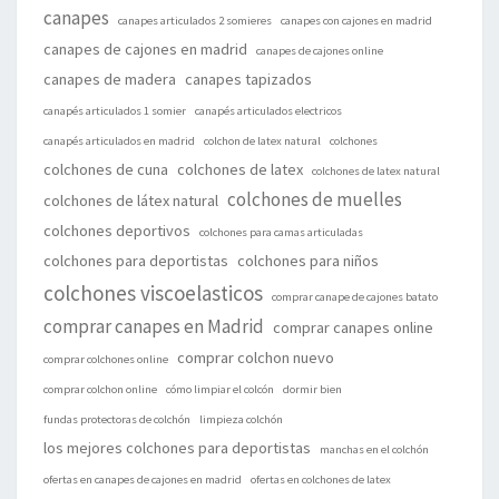
canapes
canapes articulados 2 somieres
canapes con cajones en madrid
canapes de cajones en madrid
canapes de cajones online
canapes de madera
canapes tapizados
canapés articulados 1 somier
canapés articulados electricos
canapés articulados en madrid
colchon de latex natural
colchones
colchones de cuna
colchones de latex
colchones de latex natural
colchones de muelles
colchones de látex natural
colchones deportivos
colchones para camas articuladas
colchones para deportistas
colchones para niños
colchones viscoelasticos
comprar canape de cajones batato
comprar canapes en Madrid
comprar canapes online
comprar colchon nuevo
comprar colchones online
comprar colchon online
cómo limpiar el colcón
dormir bien
fundas protectoras de colchón
limpieza colchón
los mejores colchones para deportistas
manchas en el colchón
ofertas en canapes de cajones en madrid
ofertas en colchones de latex