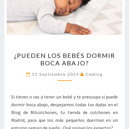
¿PUEDEN
¿PUEDEN LOS BEBÉS DORMIR
LOS
BOCA ABAJO?
BEBÉS
DORMIR
11 Septiembre 2023
Cmblog
BOCA
ABAJO?
Si tienes o vas a tener un bebé y te preocupa si puede
dormir boca abajo, despejamos todas tus dudas en el
Blog de Milcolchones, tu tienda de colchones en
Madrid, para que los más pequeños duerman en un
entorno seguro de sueño. ¿Qué opinan los expertos?