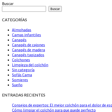
Buscar
Buscar
CATEGORÍAS
Almohadas
Camas infantiles
Canapés
Canapés de cajones
Canapés de madera
Canapés tapizados
Colchones
Limpieza del colchón
Sin categoría
Sofás Cama
Somieres
Sueño
ENTRADAS RECIENTES
Consejos de expertos: El mejor colchón para el dolor de es
Cómo limpiar el colchón para que quede perfecto