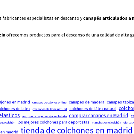
s fabricantes especialistas en descanso y
canapés articulados a
cia
ofrecemos productos para el descanso de una calidad de alta ga
ajones en madrid
canapes de madera
canapes tapiz
canapes de cajones online
colcho
olchones de latex
colchones de látex natural
colchones de latex natural
elasticos
comprar canapes en Madrid
c
comprar canape de cajones batato
los mejores colchones para deportistas
eza colchón
manchas en el colchón
ofertas
tienda de colchones en madrid
 en madrid