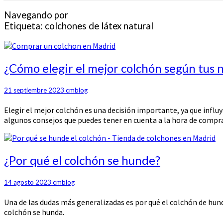
Navegando por
Etiqueta:
colchones de látex natural
¿Cómo
¿Cómo elegir el mejor colchón según tus 
elegir
el
21 septiembre 2023
cmblog
mejor
colchón
Elegir el mejor colchón es una decisión importante, ya que influ
según
algunos consejos que puedes tener en cuenta a la hora de compr
tus
necesidades?
¿Por
¿Por qué el colchón se hunde?
qué
el
14 agosto 2023
cmblog
colchón
se
Una de las dudas más generalizadas es por qué el colchón de hun
hunde?
colchón se hunda.