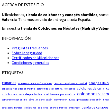
ACERCA DE ESTE SITIO
Milcolchones,
tienda de colchones y canapés abatibles
, somo
Valencia
. Tenemos servicio de entrega a toda España.
En nuestra
tienda de Colchones en Móstoles (Madrid) y Valen
INFORMACIÓN
Preguntas frecuentes
Sobre la seguridad
Certificados de Milcolchones
Condiciones generales
ETIQUETAS
canapes
canapes de c
canapes articulados 2 somieres
canapes con cajones en madrid
colchones de cuna
c
canapés articulados en madrid
colchon de latex natural
colchones
colchones visco
colchones para deportistas
colchones para niños
comprar colchon online
cómo limpiar el colcón
dormir bien
fundas protectoras de colchón
limpi
tienda de canapes
sofas cama baratos
sofás cama
somieres
sueño durante el embarazo