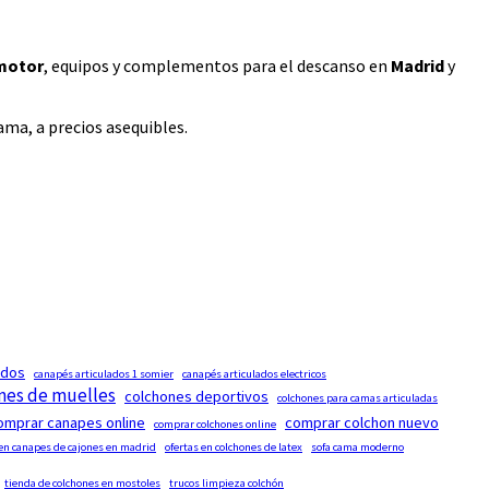
 motor
, equipos y complementos para el descanso en
Madrid
y
ma, a precios asequibles.
ados
canapés articulados 1 somier
canapés articulados electricos
nes de muelles
colchones deportivos
colchones para camas articuladas
omprar canapes online
comprar colchon nuevo
comprar colchones online
 en canapes de cajones en madrid
ofertas en colchones de latex
sofa cama moderno
tienda de colchones en mostoles
trucos limpieza colchón