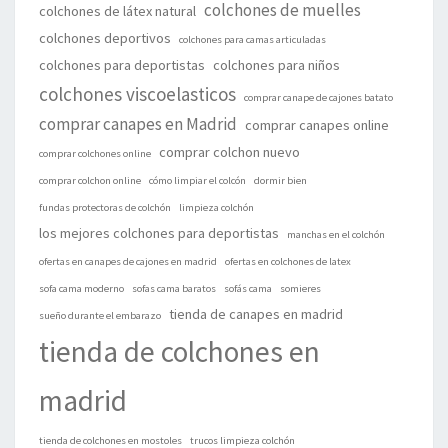
colchones de muelles
colchones de látex natural
colchones deportivos
colchones para camas articuladas
colchones para deportistas
colchones para niños
colchones viscoelasticos
comprar canape de cajones batato
comprar canapes en Madrid
comprar canapes online
comprar colchon nuevo
comprar colchones online
comprar colchon online
cómo limpiar el colcón
dormir bien
fundas protectoras de colchón
limpieza colchón
los mejores colchones para deportistas
manchas en el colchón
ofertas en canapes de cajones en madrid
ofertas en colchones de latex
sofa cama moderno
sofas cama baratos
sofás cama
somieres
tienda de canapes en madrid
sueño durante el embarazo
tienda de colchones en
madrid
tienda de colchones en mostoles
trucos limpieza colchón