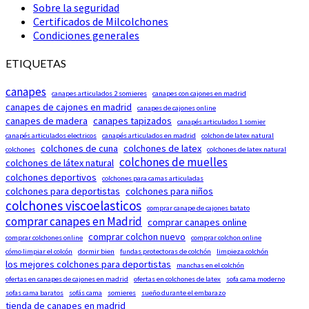
Sobre la seguridad
Certificados de Milcolchones
Condiciones generales
ETIQUETAS
canapes
canapes articulados 2 somieres
canapes con cajones en madrid
canapes de cajones en madrid
canapes de cajones online
canapes de madera
canapes tapizados
canapés articulados 1 somier
canapés articulados electricos
canapés articulados en madrid
colchon de latex natural
colchones de cuna
colchones de latex
colchones
colchones de latex natural
colchones de muelles
colchones de látex natural
colchones deportivos
colchones para camas articuladas
colchones para deportistas
colchones para niños
colchones viscoelasticos
comprar canape de cajones batato
comprar canapes en Madrid
comprar canapes online
comprar colchon nuevo
comprar colchones online
comprar colchon online
cómo limpiar el colcón
dormir bien
fundas protectoras de colchón
limpieza colchón
los mejores colchones para deportistas
manchas en el colchón
ofertas en canapes de cajones en madrid
ofertas en colchones de latex
sofa cama moderno
sofas cama baratos
sofás cama
somieres
sueño durante el embarazo
tienda de canapes en madrid