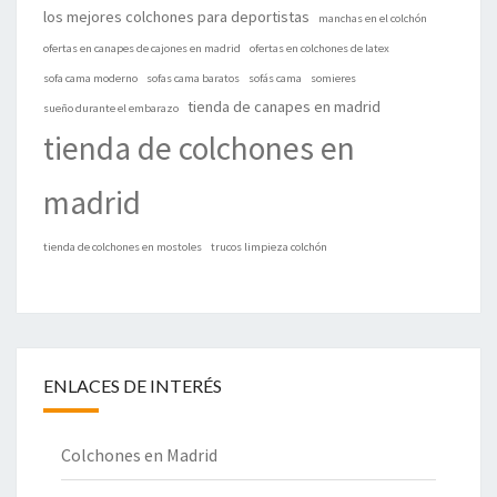
los mejores colchones para deportistas
manchas en el colchón
ofertas en canapes de cajones en madrid
ofertas en colchones de latex
sofa cama moderno
sofas cama baratos
sofás cama
somieres
tienda de canapes en madrid
sueño durante el embarazo
tienda de colchones en
madrid
tienda de colchones en mostoles
trucos limpieza colchón
ENLACES DE INTERÉS
Colchones en Madrid