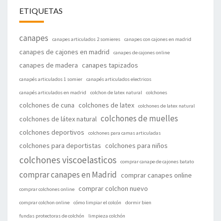
ETIQUETAS
canapes
canapes articulados 2 somieres
canapes con cajones en madrid
canapes de cajones en madrid
canapes de cajones online
canapes de madera
canapes tapizados
canapés articulados 1 somier
canapés articulados electricos
canapés articulados en madrid
colchon de latex natural
colchones
colchones de cuna
colchones de latex
colchones de latex natural
colchones de muelles
colchones de látex natural
colchones deportivos
colchones para camas articuladas
colchones para deportistas
colchones para niños
colchones viscoelasticos
comprar canape de cajones batato
comprar canapes en Madrid
comprar canapes online
comprar colchon nuevo
comprar colchones online
comprar colchon online
cómo limpiar el colcón
dormir bien
fundas protectoras de colchón
limpieza colchón