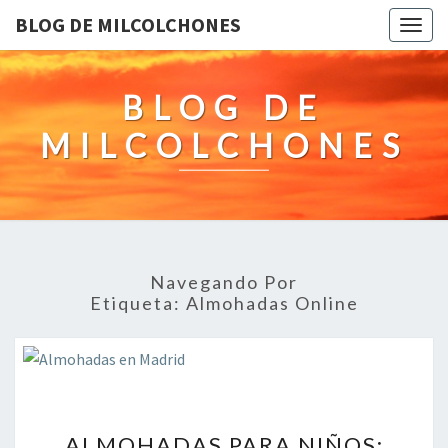
BLOG DE MILCOLCHONES
Togg
navig
BLOG DE
MILCOLCHONES
Navegando Por
Etiqueta:
Almohadas Online
ALMOHADAS
ALMOHADAS PARA NIÑOS: